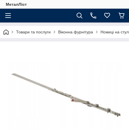
МеталЛіст
Товари та послуги
Віконна фурнітура
Ножиці на стул