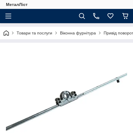
МеталЛіст
Товари та послуги
Віконна фурнітура
Привід поворо