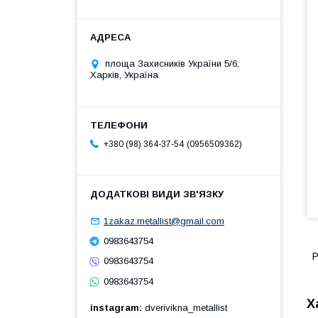
площа Захисників України 5/6,
Харків, Україна
0956509362
+380 (98) 364-37-54
1zakaz.metallist@gmail.com
0983643754
Р
0983643754
0983643754
Х
instagram
dverivikna_metallist