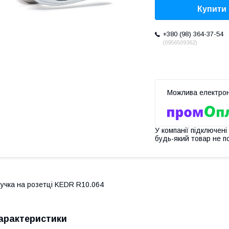
Купити
+380 (98) 364-37-54
0956509362
У компанії підключені
будь-який товар не п
учка на розетці KEDR R10.064
арактеристики