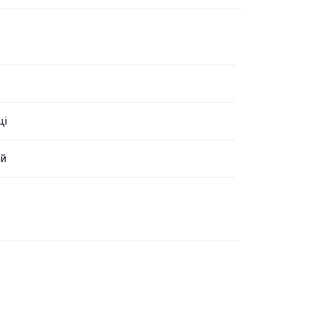
ці
ий