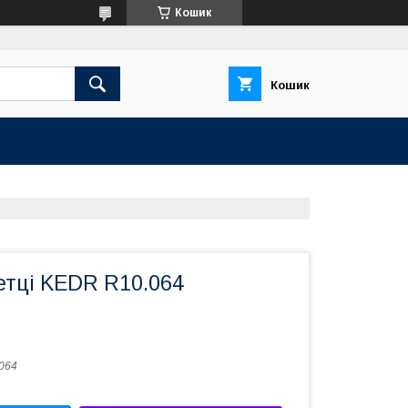
Кошик
Кошик
етці KEDR R10.064
064