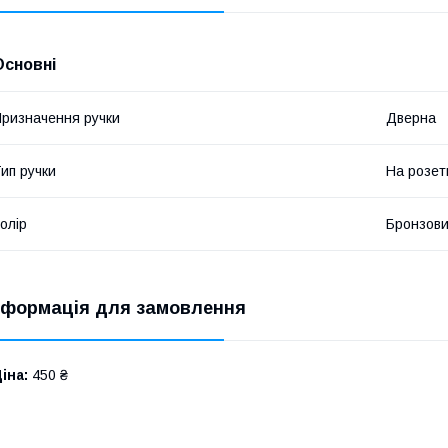
Основні
ризначення ручки
Дверна
ип ручки
На розет
олір
Бронзов
нформація для замовлення
іна:
450 ₴