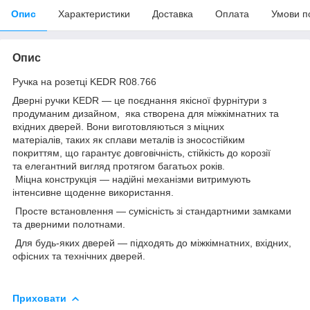
Опис
Характеристики
Доставка
Оплата
Умови п
Опис
Ручка на розетці KEDR R08.766
Дверні ручки KEDR — це поєднання якісної фурнітури з
продуманим дизайном, яка створена для міжкімнатних та
вхідних дверей. Вони виготовляються з міцних
матеріалів, таких як сплави металів із зносостійким
покриттям, що гарантує довговічність, стійкість до корозії
та елегантний вигляд протягом багатьох років.
Міцна конструкція — надійні механізми витримують
інтенсивне щоденне використання.
Просте встановлення — сумісність зі стандартними замками
та дверними полотнами.
Для будь-яких дверей — підходять до міжкімнатних, вхідних,
офісних та технічних дверей.
Приховати