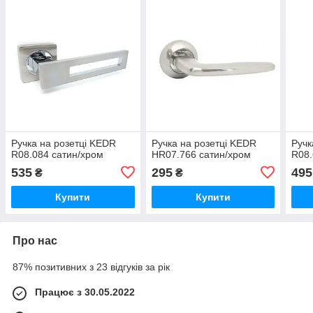
Ручка на розетці KEDR
Ручка на розетці KEDR
Ручк
R08.084 сатин/хром
HR07.766 сатин/хром
R08.
535
295
495
₴
₴
Купити
Купити
Про нас
87% позитивних з 23 відгуків за рік
Працює з 30.05.2022