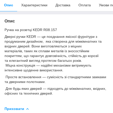
Опис
Характеристики
Доставка
Оплата
Умови п
Опис
Ручка на розетці KEDR R08.157
Дверні ручки KEDR — це поєднання якісної фурнітури з
продуманим дизайном, яка створена для міжкімнатних та
вхідних дверей. Вони виготовляються з міцних
матеріалів, таких як сплави металів із зносостійким
покриттям, що гарантує довговічність, стійкість до корозії
та елегантний вигляд протягом багатьох років.
Міцна конструкція — надійні механізми витримують
інтенсивне щоденне використання.
Просте встановлення — сумісність зі стандартними замками
та дверними полотнами.
Для будь-яких дверей — підходять до міжкімнатних, вхідних,
офісних та технічних дверей.
Приховати