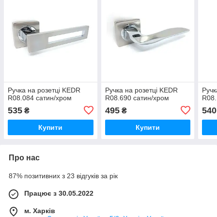
Ручка на розетці KEDR
Ручка на розетці KEDR
Ручк
R08.084 сатин/хром
R08.690 сатин/хром
R08.
535
495
540
₴
₴
Купити
Купити
Про нас
87% позитивних з 23 відгуків за рік
Працює з 30.05.2022
м. Харків