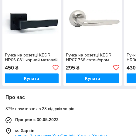
Ручка на розетці KEDR
Ручка на розетці KEDR
Ручк
HR06.081 чорний матовий
HR07.766 сатин/хром
HR06
450
295
430
₴
₴
Купити
Купити
Про нас
87% позитивних з 23 відгуків за рік
Працює з 30.05.2022
м. Харків
площа Захисників України 5/6, Харків, Україна