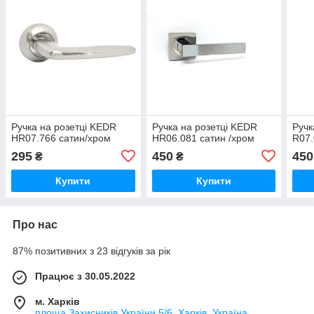
Ручка на розетці KEDR
Ручка на розетці KEDR
Ручк
HR07.766 сатин/хром
HR06.081 сатин /хром
R07.
295
450
450
₴
₴
Купити
Купити
Про нас
87% позитивних з 23 відгуків за рік
Працює з 30.05.2022
м. Харків
площа Захисників України 5/6, Харків, Україна