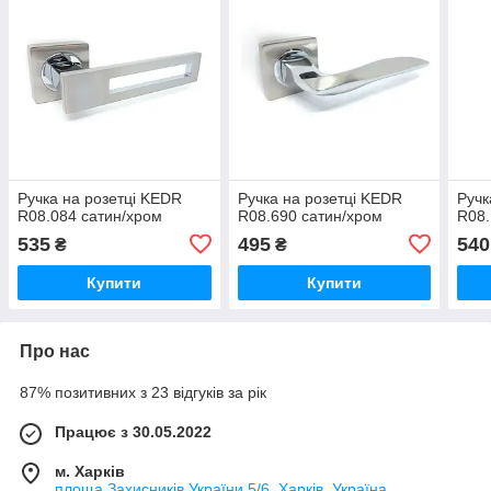
Ручка на розетці KEDR
Ручка на розетці KEDR
Ручк
R08.084 сатин/хром
R08.690 сатин/хром
R08.
535
495
540
₴
₴
Купити
Купити
Про нас
87% позитивних з 23 відгуків за рік
Працює з 30.05.2022
м. Харків
площа Захисників України 5/6, Харків, Україна