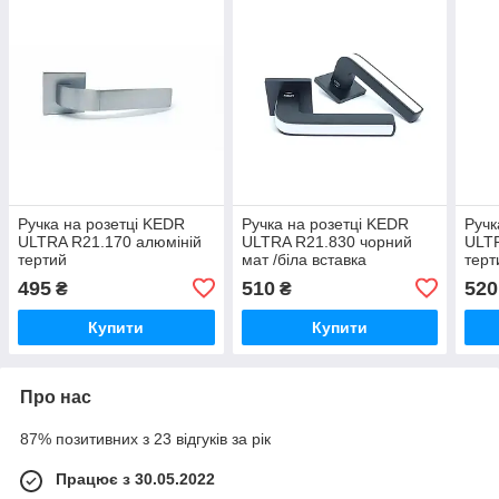
Ручка на розетці KEDR
Ручка на розетці KEDR
Ручк
ULTRA R21.170 алюміній
ULTRA R21.830 чорний
ULTR
тертий
мат /біла вставка
терт
495
510
520
₴
₴
Купити
Купити
Про нас
87% позитивних з 23 відгуків за рік
Працює з 30.05.2022