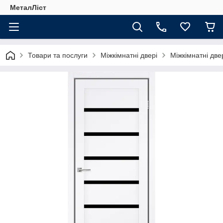
МеталЛіст
Товари та послуги
Міжкімнатні двері
Міжкімнатні две