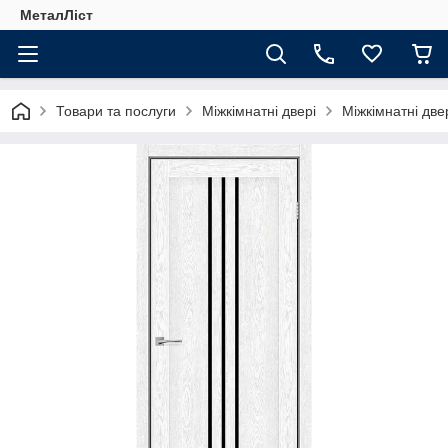
МеталЛіст
Товари та послуги
Міжкімнатні двері
Міжкімнатні двер