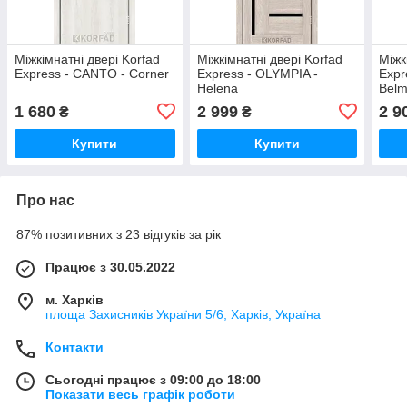
Міжкімнатні двері Korfad
Міжкімнатні двері Korfad
Міжк
Express - CANTO - Corner
Express - OLYMPIA -
Expr
Helena
Belm
1 680
2 999
2 9
₴
₴
Купити
Купити
Про нас
87% позитивних з 23 відгуків за рік
Працює з 30.05.2022
м. Харків
площа Захисників України 5/6, Харків, Україна
Контакти
Сьогодні працює з 09:00 до 18:00
Показати весь графік роботи