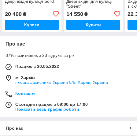
Двері вхідні вулиця Solid
Двері вхідні для вулиці
Вхід
"Street"
зі с
20 400
14 550
22 
₴
₴
Купити
Купити
Про нас
87% позитивних з 23 відгуків за рік
Працює з 30.05.2022
м. Харків
площа Захисників України 5/6, Харків, Україна
Контакти
Сьогодні працює з 09:00 до 17:00
Показати весь графік роботи
Про нас