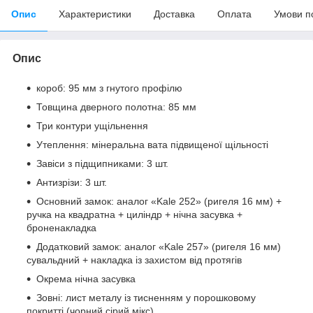
Опис
Характеристики
Доставка
Оплата
Умови п
Опис
короб: 95 мм з гнутого профілю
Товщина дверного полотна: 85 мм
Три контури ущільнення
Утеплення: мінеральна вата підвищеної щільності
Завіси з підщипниками: 3 шт.
Антизрізи: 3 шт.
Основний замок: аналог «Kale 252» (ригеля 16 мм) +
ручка на квадратна + циліндр + нічна засувка +
броненакладка
Додатковий замок: аналог «Kale 257» (ригеля 16 мм)
сувальдний + накладка із захистом від протягів
Окрема нічна засувка
Зовні: лист металу із тисненням у порошковому
покритті (чорний сірий мікс)