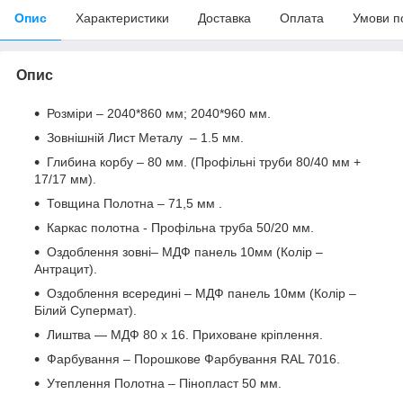
Опис
Характеристики
Доставка
Оплата
Умови п
Опис
Розміри – 2040*860 мм; 2040*960 мм.
Зовнішній Лист Металу – 1.5 мм.
Глибина корбу – 80 мм. (Профільні труби 80/40 мм +
17/17 мм).
Товщина Полотна – 71,5 мм .
Каркас полотна - Профільна труба 50/20 мм.
Оздоблення зовні– МДФ панель 10мм (Колір –
Антрацит).
Оздоблення всередині – МДФ панель 10мм (Колір –
Білий Супермат).
Лиштва — МДФ 80 x 16. Приховане крiплення.
Фарбування – Порошкове Фарбування RAL 7016.
Утеплення Полотна – Пінопласт 50 мм.