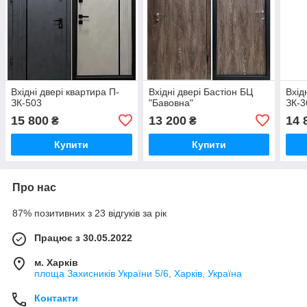
Вхідні двері квартира П-
Вхідні двері Бастіон БЦ
Вхід
ЗК-503
"Бавовна"
ЗК-3
15 800
13 200
14 
₴
₴
Купити
Купити
Про нас
87% позитивних з 23 відгуків за рік
Працює з 30.05.2022
м. Харків
площа Захисників України 5/6, Харків, Україна
Контакти