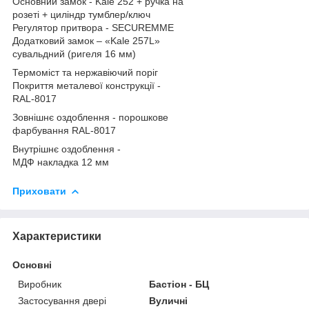
Основний замок - Kale 252 + ручка на
розеті + циліндр тумблер/ключ
Регулятор притвора - SECUREMME
Додатковий замок – «Kale 257L»
сувальдний (ригеля 16 мм)
Термоміст та нержавіючий поріг
Покриття металевої конструкції -
RAL-8017
Зовнішнє оздоблення - порошкове
фарбування RAL-8017
Внутрішнє оздоблення -
МДФ накладка 12 мм
Приховати
Характеристики
Основні
Виробник
Бастіон - БЦ
Застосування двері
Вуличні