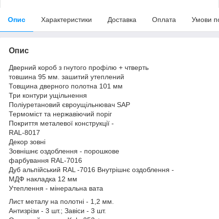
Опис
Характеристики
Доставка
Оплата
Умови п
Опис
Дверний короб з гнутого профілю + чтверть
товшина 95 мм. зашитий утеплений
Товщина дверного полотна 101 мм
Три контури ущільнення
Поліуретановий євроущільнювач SAP
Термоміст та нержавіючий поріг
Покриття металевої конструкції -
RAL-8017
Декор зовні
Зовнішнє оздоблення - порошкове
фарбування RAL-7016
Дуб альпійський RAL -7016 Внутрішнє оздоблення -
МДФ накладка 12 мм
Утеплення - мінеральна вата
Лист металу на полотні - 1,2 мм.
Антизрізи - 3 шт.; Завіси - 3 шт.