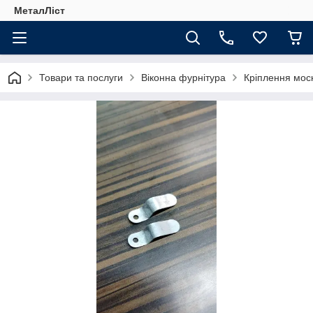
МеталЛіст
Товари та послуги
Віконна фурнітура
Кріплення москі