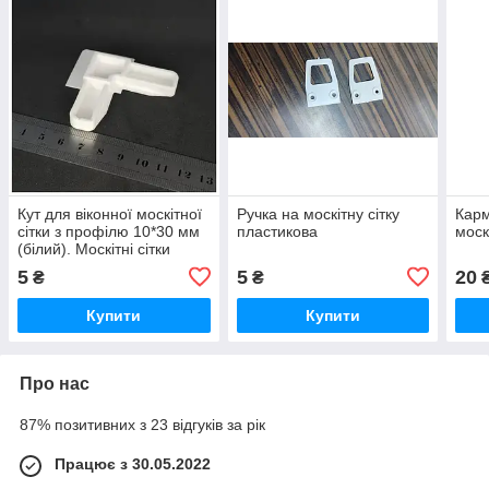
Кут для віконної москітної
Ручка на москітну сітку
Карм
сітки з профілю 10*30 мм
пластикова
моск
(білий). Москітні сітки
5
5
20
₴
₴
Купити
Купити
Про нас
87% позитивних з 23 відгуків за рік
Працює з 30.05.2022