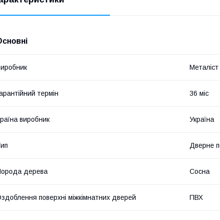
Основні
иробник
Металіст
арантійний термін
36 міс
раїна виробник
Україна
ип
Дверне п
Порода дерева
Сосна
здоблення поверхні міжкімнатних дверей
ПВХ