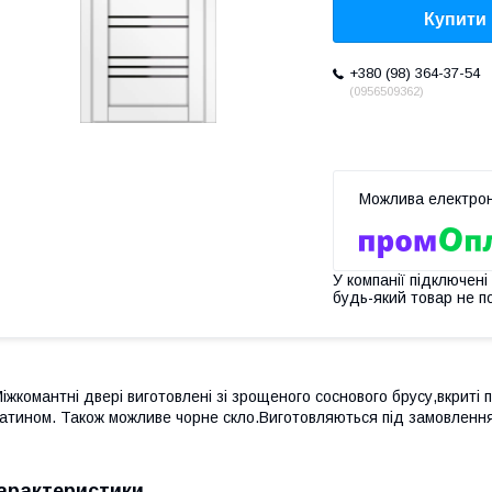
Купити
+380 (98) 364-37-54
0956509362
У компанії підключені
будь-який товар не п
іжкомантні двері виготовлені зі зрощеного соснового брусу,вкриті 
атином. Також можливе чорне скло.Виготовляються під замовлення.
арактеристики