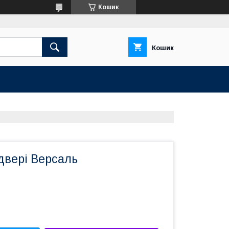
Кошик
Кошик
двері Версаль