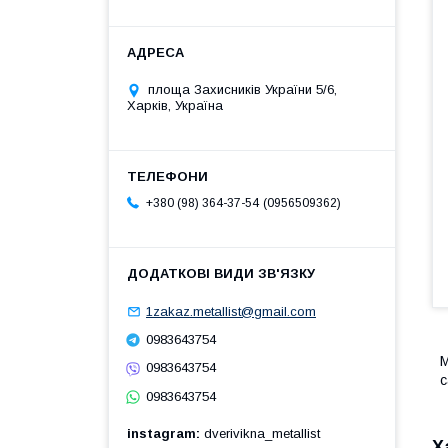
площа Захисників України 5/6,
Харків, Україна
0956509362
+380 (98) 364-37-54
1zakaz.metallist@gmail.com
0983643754
М
0983643754
с
0983643754
instagram
dverivikna_metallist
Х