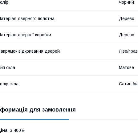
олір
Чорний
атеріал дверного полотна
Дерево
атеріал дверної коробки
Дерево
апрямок відкривання дверей
Ліве/пра
ип скла
Матове
олір скла
Сатин бі
нформація для замовлення
іна:
3 400 ₴