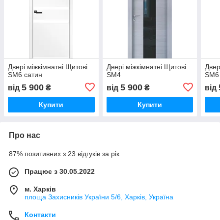
Двері міжкімнатні Щитові
Двері міжкімнатні Щитові
Двер
SM6 сатин
SM4
SM6
5 900
5 900
від
₴
від
₴
від
Купити
Купити
Про нас
87% позитивних з 23 відгуків за рік
Працює з 30.05.2022
м. Харків
площа Захисників України 5/6, Харків, Україна
Контакти