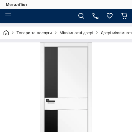
МеталЛіст
Товари та послуги
Міжкімнатні двері
Двері міжкімнат