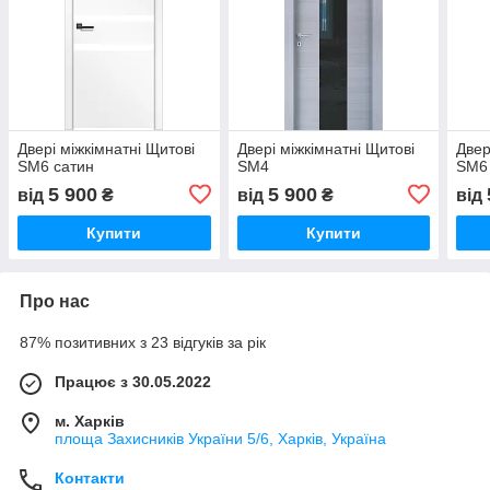
Двері міжкімнатні Щитові
Двері міжкімнатні Щитові
Двер
SM6 сатин
SM4
SM6
5 900
5 900
від
₴
від
₴
від
Купити
Купити
Про нас
87% позитивних з 23 відгуків за рік
Працює з 30.05.2022
м. Харків
площа Захисників України 5/6, Харків, Україна
Контакти