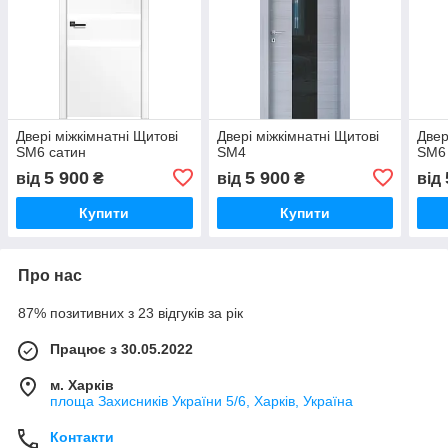
Двері міжкімнатні Щитові
Двері міжкімнатні Щитові
Двер
SM6 сатин
SM4
SM6
5 900
5 900
від
₴
від
₴
від
Купити
Купити
Про нас
87% позитивних з 23 відгуків за рік
Працює з 30.05.2022
м. Харків
площа Захисників України 5/6, Харків, Україна
Контакти