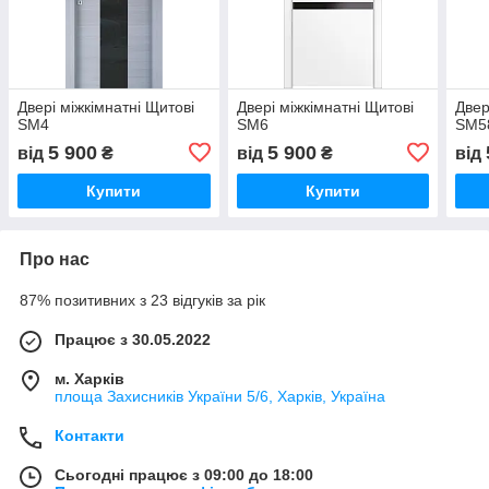
Двері міжкімнатні Щитові
Двері міжкімнатні Щитові
Двер
SM4
SM6
SM5
5 900
5 900
від
₴
від
₴
від
Купити
Купити
Про нас
87% позитивних з 23 відгуків за рік
Працює з 30.05.2022
м. Харків
площа Захисників України 5/6, Харків, Україна
Контакти
Сьогодні працює з 09:00 до 18:00