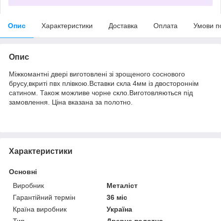
Опис
Характеристики
Доставка
Оплата
Умови п
Опис
Міжкомантні двері виготовлені зі зрощеного соснового
брусу,вкриті пвх плівкою.Вставки скла 4мм із двостороннім
сатином. Також можливе чорне скло.Виготовляються під
замовлення. Ціна вказана за полотно.
Характеристики
Основні
Виробник
Металіст
Гарантійний термін
36 міс
Країна виробник
Україна
Тип
Дверне полотно