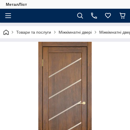
МеталЛіст
Товари та послуги
Міжкімнатні двері
Міжкімнатні две