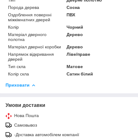
Порода дерева
Сосна
Оздоблення поверхні
ПВХ
міжкімнатних дверей
Колір
Чорний
Матеріал дверного
Дерево
полотна
Матеріал дверної коробки
Дерево
Напрямок відкривання
Ліве/праве
дверей
Тип скла
Матове
Колір скла
Сатин білий
Приховати
Умови доставки
Нова Пошта
Самовывоз
-Доставка автомобілем компанії