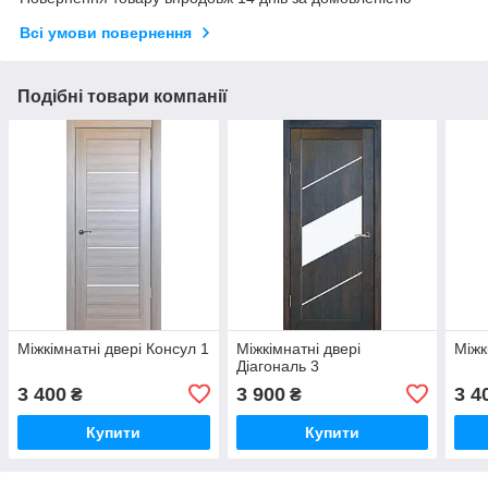
Всі умови повернення
Подібні товари компанії
Міжкімнатні двері Консул 1
Міжкімнатні двері
Міжк
Діагональ 3
3 400
3 900
3 4
₴
₴
Купити
Купити